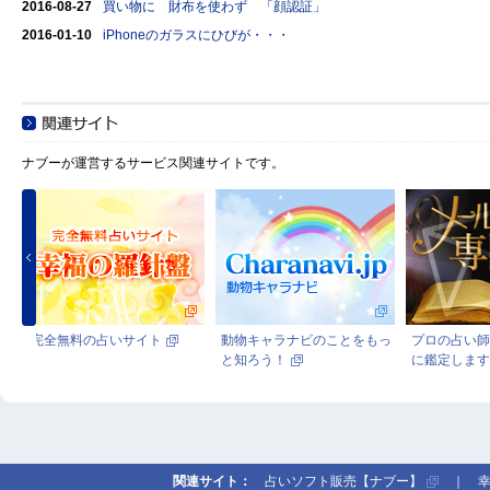
2016-08-27
買い物に 財布を使わず 「顔認証」
2016-01-10
iPhoneのガラスにひびが・・・
ナブーが運営するサービス関連サイトです。
動物キャラナビのことをもっ
プロの占い師が貴方の為だけ
プロの技
と知ろう！
に鑑定します！
力なツー
関連サイト：
占いソフト販売【ナブー】
｜