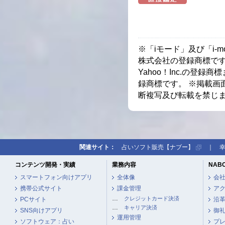
※「iモード」及び「i-
株式会社の登録商標です。
Yahoo！Inc.の登
録商標です。 ※掲載画
断複写及び転載を禁じ
関連サイト：
占いソフト販売【ナブー】
｜
コンテンツ開発・実績
業務内容
NAB
スマートフォン向けアプリ
全体像
会
携帯公式サイト
課金管理
ア
…
クレジットカード決済
PCサイト
沿
…
キャリア決済
SNS向けアプリ
御
運用管理
ソフトウェア：占い
プ