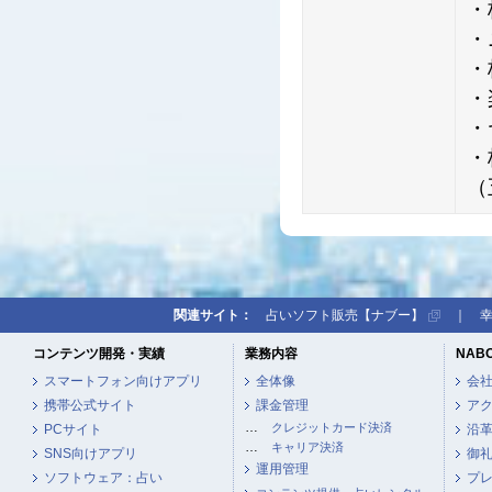
・
・
・
・
・
・
（
関連サイト：
占いソフト販売【ナブー】
｜
コンテンツ開発・実績
業務内容
NAB
スマートフォン向けアプリ
全体像
会
携帯公式サイト
課金管理
ア
…
クレジットカード決済
PCサイト
沿
…
キャリア決済
SNS向けアプリ
御
運用管理
ソフトウェア：占い
プ