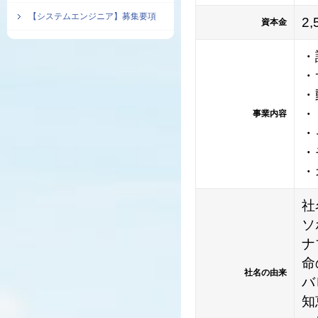
【システムエンジニア】募集要項
2
資本金
・
・
・
・
事業内容
・
・
・
社
ソ
ナ
命
社名の由来
バ
知