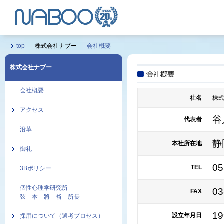
top
株式会社ナブー
会社概要
株式会社ナブー
会社概要
社名
株式
アクセス
谷
代表者
沿革
静
本社所在地
御礼
0
TEL
3Bポリシー
個性心理学研究所
03
FAX
弦 本 將 裕 所長
1
設立年月日
採用について（選考プロセス）