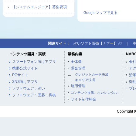
【システムエンジニア】募集要項
Googleマップで見る
関連サイト：
占いソフト販売【ナブー】
｜
コンテンツ開発・実績
業務内容
NAB
スマートフォン向けアプリ
全体像
会
携帯公式サイト
課金管理
ア
…
クレジットカード決済
PCサイト
沿
…
キャリア決済
SNS向けアプリ
御
運用管理
ソフトウェア：占い
プ
コンテンツ提供、占いレンタル
ソフトウェア：囲碁・将棋
サイト制作料金
Copyright (