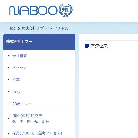
top
株式会社ナブー
アクセス
株式会社ナブー
会社概要
アクセス
沿革
御礼
3Bポリシー
個性心理学研究所
弦 本 將 裕 所長
採用について（選考プロセス）